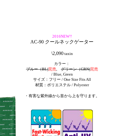
2016NEW!!
AC-90 クールネックゲーター
\2,090
taxin
カラー：
ブルー（BL)
完売
,
グリーン（GRN)
完売
/ Blue, Green
サイズ：フリー / One Size Fits All
材質：ポリエステル / Polyester
・有害な紫外線から首から上を守ります。