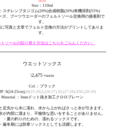
Size：110ml
ial：スチレンブタジゴム(20%)合成樹脂(20%)有機溶剤(55%)
ーズ、ブーツウエーダーのフェルトソール交換用の接着剤で
す。
面に写真と文章でフェルト交換の方法がプリントしてありま
す。
ルトソールの貼り替え方法はこちらをごらんください。
ウエットソックス
\2,475
+
taxin
Col.：ブラック
P :S(24-25cm),
M(25-26),L(26-27),XL(27-28),XXL(28-29)
Material.：3mmドット抜き加工クロロプレーン
と足先から水に濡れ、水から上がればさっと水が引きます。
水が内部に溜まり、不愉快な思いをすることがありません。
・夏の釣りのための、濡れるソックスです。
・厳冬期には防寒ソックスとしても活躍します。