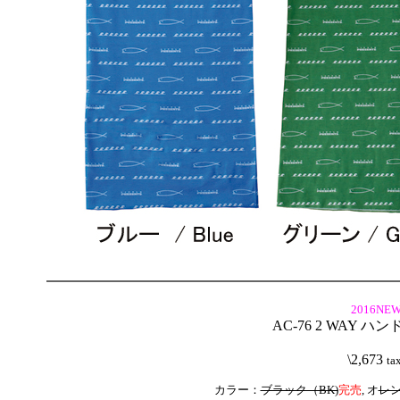
2016NEW
AC-76 2 WAY ハ
\2,673
ta
カラー：
ブラック（BK)
完売
, オ
レンジ