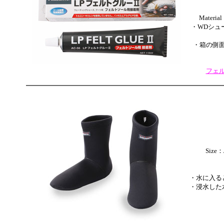
Mater
・WDシュ
・箱の側
フェ
Size：J
・水に入る
・浸水した