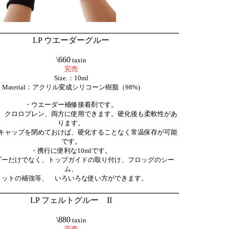
LP ウエーダーグルー
\660
taxin
完売
Size.：10ml
Material：アクリル変成シリコーン樹脂（98%)
・ウエーダー補修接着剤です。
、クロロプレン、両方に使用できます。硬化後も柔軟性があ
ります。
キャップを閉めておけば、硬化することなく常温保存が可能
です。
・携行に便利な10mlです。
ダーだけでなく、トップガイドの取り付け、フロッグのシー
ム、
ノットの補強等、 いろいろな使い方ができます。
LP フェルトグルー II
\880
taxin
完売