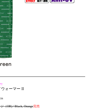
!!
ンドウォーマー II
xin
（OR) / Black, Orange
完売