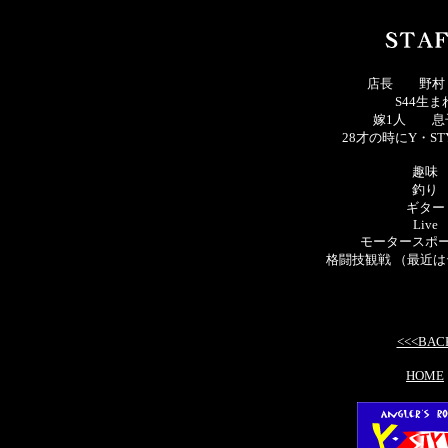
店長 野村
S44生ま
嫁1人 息
28才の時にY・ST
趣味
釣り
ギター
Live
モータースポ
格闘技観戦 （最近
<<<BAC
HOME