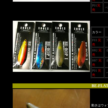
P01
完
売
カラー
F03
完
売
H02
完
売
H07
完
売
P01
完
売
BE-FLAT
動きはウォ