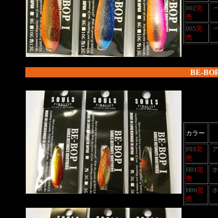
002
完
売
005
完
売
BE-BOP
カラー
F03
完
売
H01
完
売
H06
完
売