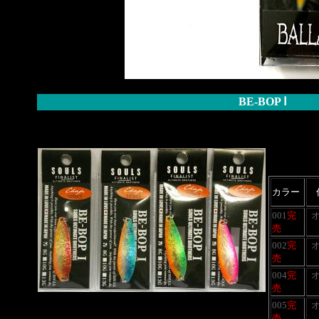
BE-BOP 
カラー
001
完
売
002
完
売
004
完
売
005
完
売