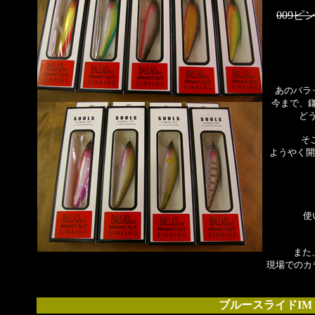
009
あのバラ
今まで、
ど
そ
ようやく開
使
また
現場でのカ
ブルースライド