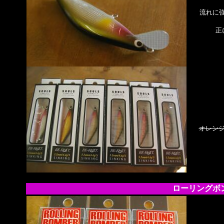
流れに
正
オレン
ローリングボン