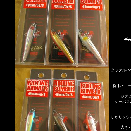
ブ
タックルハ
従来のロ
ジグ
シーバス
しかしソウ
大き