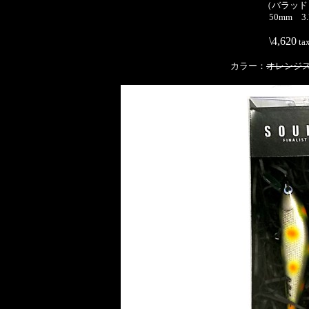
（バラッド 
50mm 3.
\4,620
ta
カラー：
オレンジ