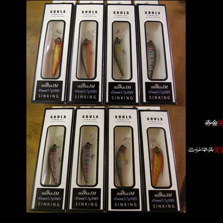
赤金
ニジマス
完