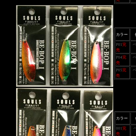
カラー
P01
完
売
P04
完
売
P05
完
売
カラー
001
完
売