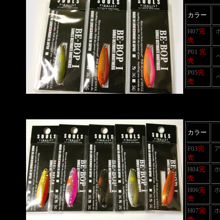
カラー
H07
完
売
P01
完
売
P05
完
売
カラー
F03
完
売
H04
完
売
H06
完
売
H07
完
売