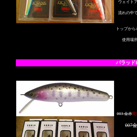
ウェイト
流れの中
トップから
使用場
バラッドR
003 金赤
完
00