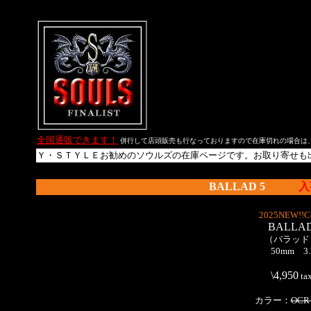
全国通販できます！
併行して店頭販売も行なっておりますので在庫切れの場合は
Ｙ・ＳＴＹＬＥお勧めのソウルズの在庫ページです。お取り寄せも
BALLAD 5
入
2025NEW!!Co
BALLAD
（バラッド 
50mm 3.
\4,950
ta
カラー：
OCR