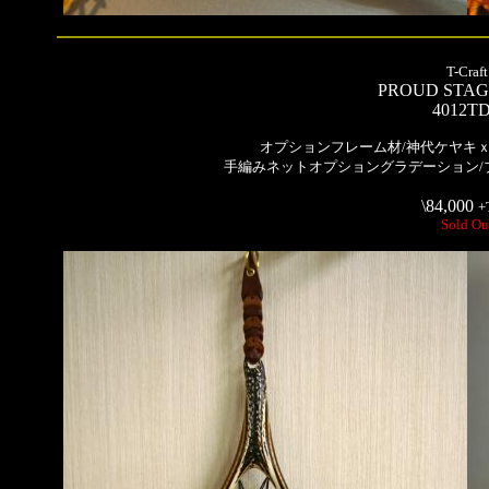
T-Craft
PROUD STA
4012T
オプションフレーム材/神代ケヤキ
手編みネットオプショングラデーション/
\84,000
+
Sold Ou