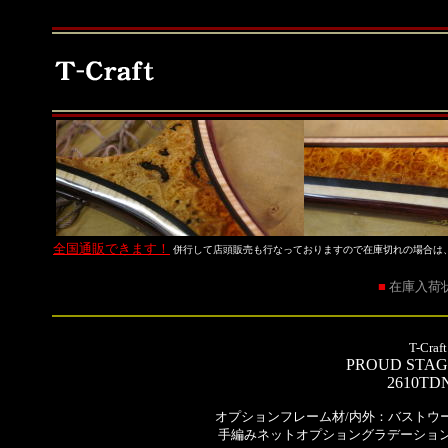
全国通販できます！
併行して店頭販売も行なっておりますので在庫切れの場合は
■
在庫入荷
T-Craft
PROUD STA
2610TD
オプションフレーム材/内外：バストウ
手編みネットオプショングラデーション