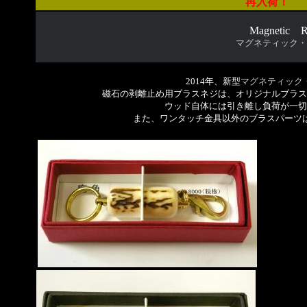
再入荷！
3
Magnetic Re
マグネティック・
2014年、新型
マグネティック
磁石の剥離止め用ブラスネジは、オリジナルブラス
ウッド自体には引き離し負荷が一切
また、ワンタッチ金具以外のブラスパーツ