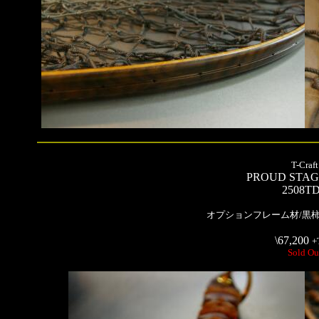
T-Craft
PROUD STA
2508T
オプションフレーム材/黒
\67,200
+
Sold Ou