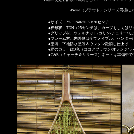
-Proud（プラウド）シリーズ同様
●サイズ…25/30/40/50/60/70センチ
●枠形状…TDN（25センチは、カーブもしくは
●グリップ材…ウォルナット/カリン/チェリー/
●フレーム材…内外側は全てメイプル、センター
●塗装…下地防水塗装＆ウレタン艶消し仕上げ
●網のカラーは3色（ココアブラウン/オレンジ/
●C&R（キャッチ＆リリース）ネットは準備中で