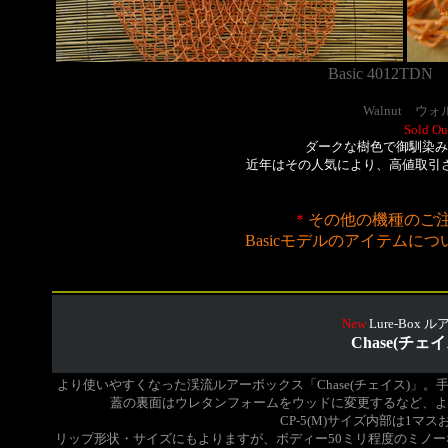
Basic 4012TD
Walnut ウ
Sold Ou
ダークな樹色で御馴染み
近年はその人気により、高値取引
＊
その他の機種のご
Basicモデルのアイテムにつ
New
Lure-Box
Chase(チェイス
より使いやすくなった渓流ルアーボックス「Chase(チェイス)」
。
蓋の裏面はウレタンフォームをウッドに変更するなど、よ
CP-5(M)サイズ内部は1マス
リップ形状・サイズにもよりますが、ボディー50ミリ程度のミノーな