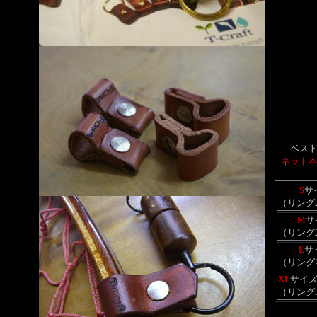
ベス
ネット
S
サ
（リング
M
サ
（リング
L
サ
（リング
XL
サイ
（リング