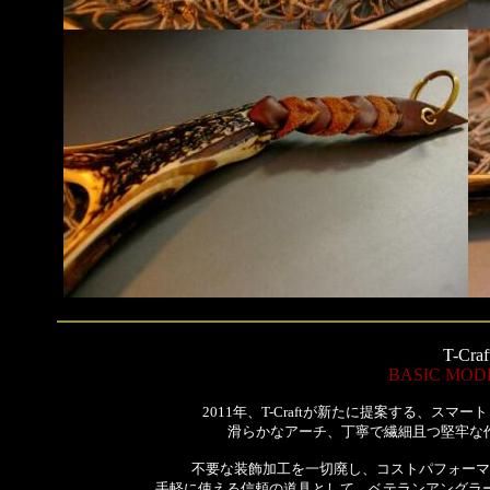
T-Craf
BASIC MOD
2011年、T-Craftが新たに提案する、スマ
滑らかなアーチ、丁寧で繊細且つ堅牢な作り
不要な装飾加工を一切廃し、コストパフォーマ
手軽に使える信頼の道具として、ベテランアングラ