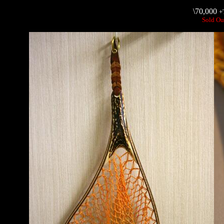
\70,000
+
Sold Ou