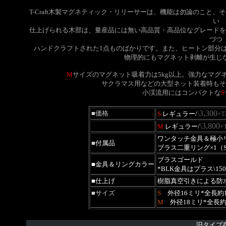
T-Craft木製マグネティック・リリーサーは、機能は勿論のこと
い
仕上げられる木部は、量産品には無い高品質・高品位なグレードを
づつ
ハンドクラフトされた1点ものばかりです。また、
ヒートン部分
物理的にもマグネット剥離が生じ
M
サイズのマグネット吸着力は5kg以上。強力なマグ
サクラマス用などの大型ネット装着時もそ
小渓流用にはコンパクトな
S
\3,300
■価格
S
レギュラー/
+T
\3,800
M
レギュラー/
+
ワンタッチ金具＆極小リ
■
付属品
ブラス二重リング×1（S
ブラスゴールド
■金具＆リングカラー
*BLK金具はプラス
\15
■仕上げ
樹脂真空引きによる防
■サイズ
S
外径16ミリ*全長約
M
外径
18ミリ*
全長
旧タイプ