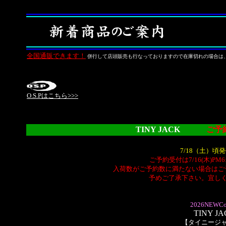
全国通販できます！
併行して店頭販売も行なっておりますので在庫切れの場合は
O.S.Pはこちら>>>
TINY JACK
ご予
7/18（土）頃発
ご予約受付は7/16(木)PM
入荷数がご予約数に満たない場合はご
予めご了承下さい。宜し
2026NEWCol
TINY J
【タイニージ