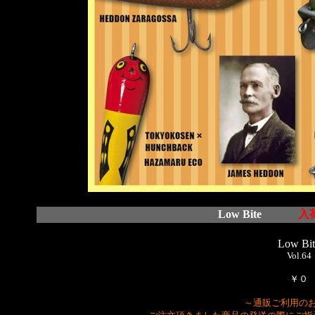
Low Bite
入
Low Bit
Vol.64
￥０
～通販ご利用の