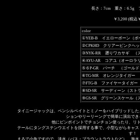
長さ：7cm 重さ：6.5g 
￥3,200 (税込￥
color
①YEB-B イエローボーン（ボ
②CPKHD クリアーピンクヘッ
③NYK-RR 遡りワカサギ 
④AYU-AR コアユ（オーロラ
⑤６P-GR パーチ （ゴール
⑥TG-MR オレンジタイガー
⑦FTG-B ファイヤータイガー
⑧SD-SR サーディーン（ス
⑨GS-SR グリーンスケール
タイニージャックは、ペンシルベイトとミノーをハイブリッドした
ションやリーリーングで簡単に演出でき
他にピンポイントでチョンチョン使ったり、リ
テールにタングステンウエイトを採用する事で、小型ながらキャス
す！
まるで小魚ですので、淡水（バス・ブラウントラウトなど）、海水