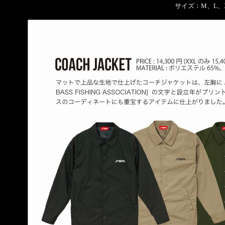
サイズ：M、L、X