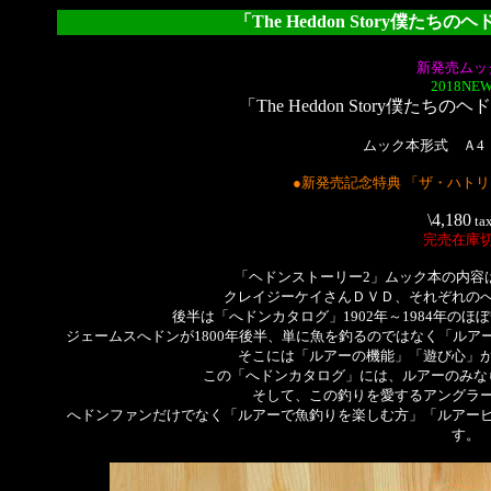
「The Heddon Story僕た
新発売ムッ
2018NEW
「The Heddon Story僕た
ムック本形式 Ａ4
●新発売記念特典 「ザ・ハト
\4,180
ta
完売在庫
「ヘドンストーリー2」ムック本の内容
クレイジーケイさんＤＶＤ、それぞれの
後半は「へドンカタログ」1902年～1984年の
ジェームスへドンが1800年後半、単に魚を釣るのではなく「ル
そこには「ルアーの機能」「遊び心」
この「へドンカタログ」には、ルアーのみな
そして、この釣りを愛するアングラ
へドンファンだけでなく「ルアーで魚釣りを楽しむ方」「ルアー
す。