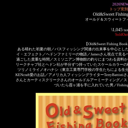
2026NEW
トップ党別
Old&Sweet Fishing
オールド＆スウィートフ
\1,045
ta
SoldOut
【Old&Sweet Fishing B
ある晴れた初夏の朝／バスフィッシング関連の出来事を中心とし
イ・エフェクト／ヘドンファミリーの物語／Jamesさん視点で見る
過ごした貴重な時間／スミソニアン博物館の釣りにまつわる資料から／謎
リークチャブ社とヘドン社が半分ずつ持っていたスケールカラーの
ツリノミライノオハナシ（東京工業専門学校の学生たちによる生
KENcraft愛のお話／アメリカ人フィッシングライターTerryBat
さんとカーティスクリークさんのオールドルアーミーティング／ス
づいたら霞ヶ浦を手に入れていた男／Fishing Fe