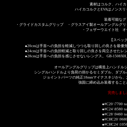
素材はコルク、ハイカ
ハイカコルクとEVAはノンス
装着可能なグ
・グライドカスタムグリップ ・グラスアイ製オールアングルグリ
・フェザーウエイト社 オ
【スペッ
●20cmは手首への負担を軽減しつつも取り回しの良さを最
●24cmは手首への負担軽減と取り回しの良さを両立させたレ
●28cmは手首への負担を感じさせないレングス。 GB-1508XH
オールアングルグリップは構造上ハンドル
シングルハンドルより負荷の掛かるセミダブル、ダブル
ジョイントパーツの純正18mmマイナスネジから、
強固に締め込み装着すること
完売しまし
●#C20 \7700
t
●#C24 \8580
t
●#C28 \9460
t
●#CHC20 \968
●#CHC24 \105