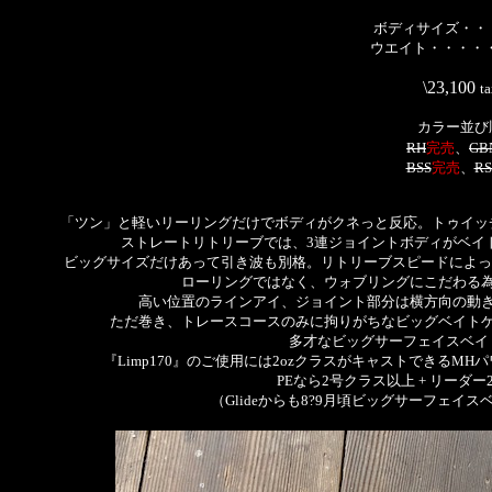
ボディサイズ・・・
ウエイト・・・・・
\23,100
t
カラー並び
RH
完売
、
GB
BSS
完売
、
RS
「ツン」と軽いリーリングだけでボディがクネっと反応。トゥイッ
ストレートリトリーブでは、3連ジョイントボディがベイ
ビッグサイズだけあって引き波も別格。リトリーブスピードによっ
ローリングではなく、ウォブリングにこだわる
高い位置のラインアイ、ジョイント部分は横方向の動
ただ巻き、トレースコースのみに拘りがちなビッグベイト
多才なビッグサーフェイスベイ
『Limp170』のご使用には2ozクラスがキャストできるMH
PEなら2号クラス以上 + リーダー
（Glideからも8?9月頃ビッグサーフェ