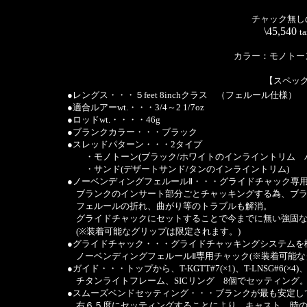
チャック無し
\45,540
t
カラー：モノトー
【スペッ
●レングス・・・５feet 8inchクラス （フェルール仕様）
●適合ルアーwt.・・・3/4～2 1/7oz
●ロッドwt.・・・・46g
●ブランクカラー・・・ブラック
●スレッドパターン・・・2タイプ
・モノトーン(ブラック/ホワイトのインライントリム 
・サンド(デザートサンド/タンのインライントリム)
●ノーベンディングフェルールⅡ・・・グライドチャック専
ブランクのインサート部分ごとチャッキングする為、ブラ
フェルールの折れ、曲がり等のトラブルも解消。
グライドチャックにセットすることで今までに無い強固な
(※装着可能なグリップは限定されます。)
●グライドチャック・・・グライドチャッキングシステムを
ノーベンディングフェルールⅡ専用チャック(※装着可能な
●ガイド・・・トップから、T-KGTT#7(×1)、T-LNSG#6(×4)、T-LN
チタンライトフレーム、SICリング 8個でセッティング。
●スムーズベンドセッティング・・・ブランクが最も安定し
右６５度にセッティングすることにより、キャスト 時の