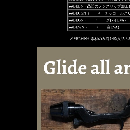
●#BEBN（凸凹のノンスリップ加工
●#BECGN（ 〃 チャコールグリ
●#BEGN（ 〃 グレイEVA）
●#BEWN（ 〃 白EVA）
※ #BEWNの素材のみ海外輸入品の