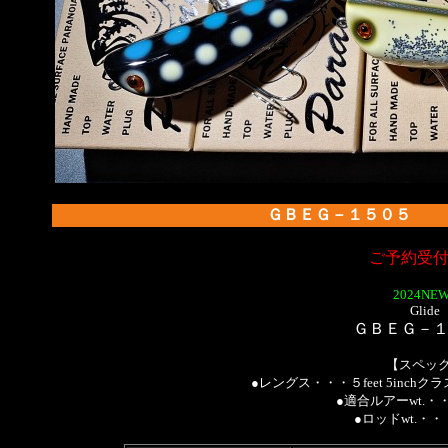
ＧＢＥＧ－１５０
ご予約受
2024NEW
Glide
ＧＢＥＧ－
【スペッ
●レングス・・・５feet 5inc
●適合ルアーwt.・・
●ロッドwt.・・