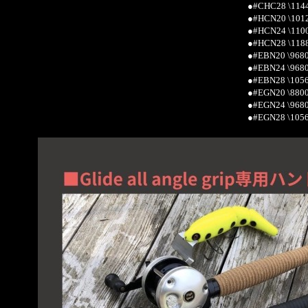
●#CHC28 \114
●#HCN20 \101
●#HCN24 \110
●#HCN28 \118
●#EBN20 \968
●#EBN24 \968
●#EBN28 \105
●#EGN20 \880
●#EGN24 \968
●#EGN28 \105