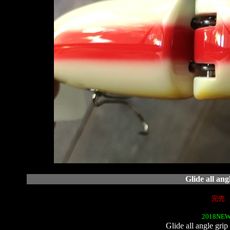
Glide all ang
完売
2018NEW
Glide all angle