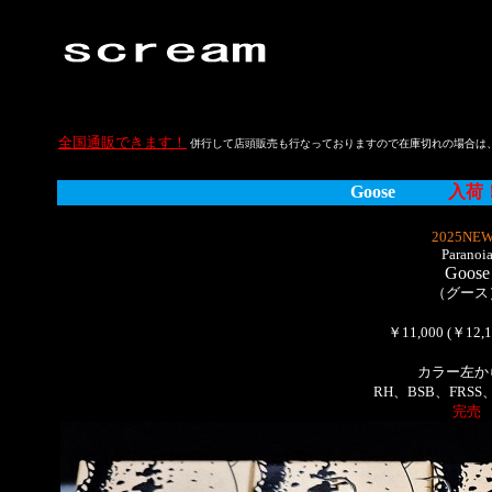
全国通販できます！
併行して店頭販売も行なっておりますので在庫切れの場合は
Goose
入荷
2025NEW
Paranoi
Goose
（グース
￥11,000 (￥12,
カラー左か
RH、BSB、FRSS、
完売