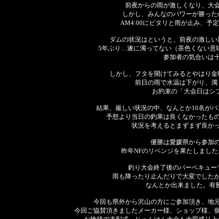
前夜からの雨が激しくなり、大
しかし、みんなのパワーが勝った
AM4:00にピタリと雨が止み、
ダムの状況はというと、前夜の激しい
5年ぶり…遂に濁ってない（茶色くない意
参加者の気合いは
しかし、フタを開けてみるとやはり金
前日の雨で水温は下がり、濁
お約束の「大会日はシブ
結果、厳しい状況の中、なんとか10名がバ
予想より当日の釣果は良くなかったも
状況を考えるとまずまず良か
優勝は愛媛県から参加
昨年NFのリベンジを果たしまし
釣り大会終了後のバーベキュー
雨も降ったり止んだりで大変でした
なんとか出来ました。有難
今回も県外から沢山の方にご参加頂き、地
今回ご協賛頂きましたメーカー様、ショップ様、