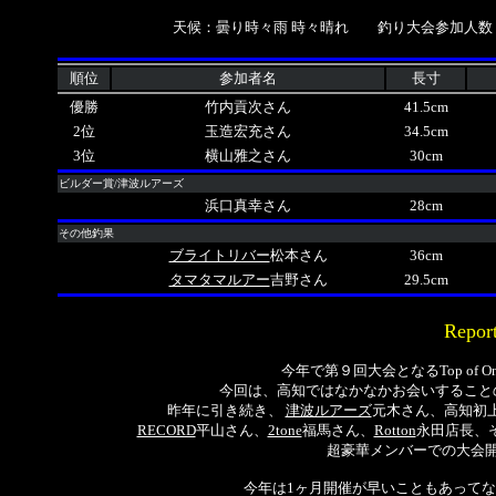
天候：曇り時々雨 時々晴れ 釣り大会参加人数
順位
参加者名
長寸
優勝
竹内貢次さん
41.5cm
2位
玉造宏充さん
34.5cm
3位
横山雅之さん
30cm
ビルダー賞/津波ルアーズ
浜口真幸さん
28cm
その他釣果
ブライトリバー
松本さん
36cm
タマタマルアー
吉野さん
29.5cm
Repor
今年で第９回大会となる
Top of O
今回は、高知ではなかなかお会いすること
昨年に引き続き、
津波ルアーズ
元木さん、
高知初
RECORD
平山さん、
2tone
福馬さん、
Rotton
永田店長
、
超豪華メンバーでの大会
今年は1ヶ月開催が早いこともあって