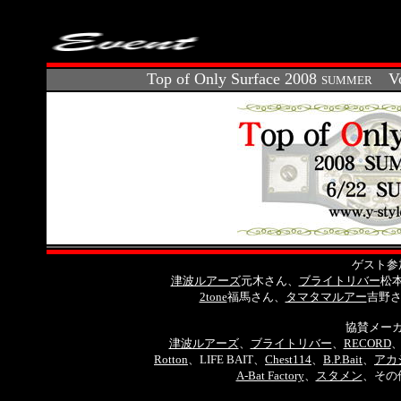
Top of Only Surface 2008
Vo
SUMMER
ゲスト参
津波ルアーズ
元木さん、
ブライトリバー
松
2tone
福馬さん、
タマタマルアー
吉野
協賛メー
津波ルアーズ
、
ブライトリバー
、
RECORD
Rotton
、LIFE BAIT、
Chest114
、
B.P.Bait
、
アカ
A-Bat Factory
、
スタメン
、その