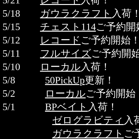
5/21
レコード
入荷！
5/18
ガウラクラフト
入荷
5/15
チェスト114
ご予約開
5/12
レコード
ご予約開始
5/11
フルサイズ
ご予約開
5/10
ローカル
入荷！
5/8
50PickUp
更新！
5/2
ローカル
ご予約開始
5/1
BPベイト
入荷！
ゼログラビティ
入
ガウラクラフト
ご