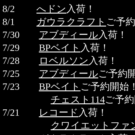
8/2
へドン
入荷！
8/1
ガウラクラフト
ご予
7/30
アブディール
入荷！
7/29
BPベイト
入荷！
7/28
ロベルソン
入荷！
7/25
アブディール
ご予約
7/23
BPベイト
ご予約開始
チェスト114
ご予約
7/21
レコード
入荷！
クワイエットファ