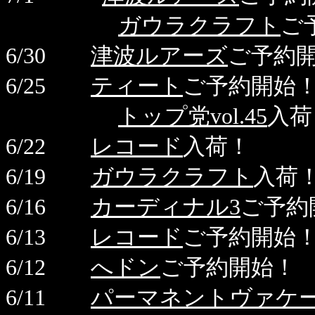
ガウラクラフト
ご
6/30
津波ルアーズ
ご予約
6/25
ティート
ご予約開始
トップ党vol.45
入荷
6/22
レコード
入荷！
6/19
ガウラクラフト
入荷
6/16
カーディナル3
ご予約
6/13
レコード
ご予約開始
6/12
へドン
ご予約開始！
6/11
パーマネントヴァケ