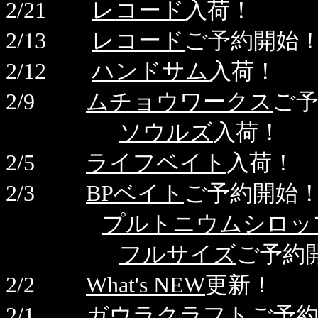
2/21
レコード
入荷！
2/13
レコード
ご予約開始
2/12
ハンドサム
入荷！
2/9
ムチョウワークス
ご
ソウルズ
入荷！
2/5
ライフベイト
入荷！
2/3
BPベイト
ご予約開始
プルトニウムシロッ
フルサイズ
ご予約
2/2
What's NEW
更新！
2/1
ガウラクラフト
ご予