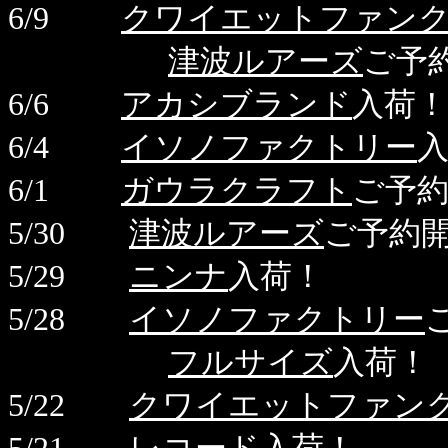
6/9
クワイエットファン
津波ルアーズ
ご予
6/6
アカシブランド
入荷！
6/4
イソノファクトリー
6/1
ガウラクラフト
ご予
5/30
津波ルアーズ
ご予約
5/29
ニンナ
入荷！
5/28
イソノファクトリー
フルサイズ
入荷！
5/22
クワイエットファン