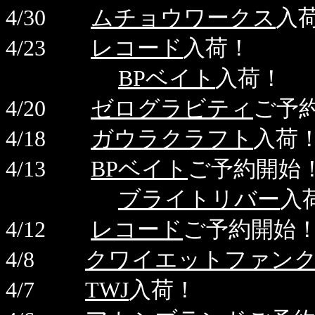
4/30
ムチョウワークス
入
4/23
レコード
入荷！
BPベイト
入荷！
4/20
ゼログラビティ
ご予
4/18
ガウラクラフト
入荷
4/13
BPベイト
ご予約開始
ブライトリバー
入
4/12
レコード
ご予約開始
4/8
クワイエットファン
4/7
TWJ
入荷！