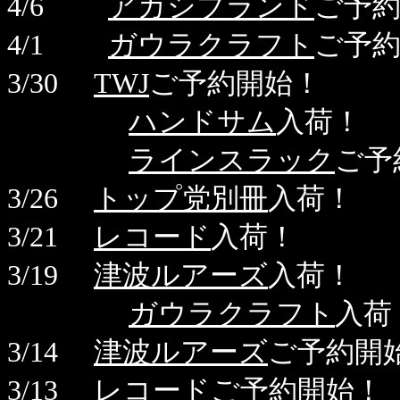
4/6
アカシブランド
ご予
4/1
ガウラクラフト
ご予
3/30
TWJ
ご予約開始！
ハンドサム
入荷！
ラインスラック
ご予
3/26
トップ党別冊
入荷！
3/21
レコード
入荷！
3/19
津波ルアーズ
入荷！
ガウラクラフト
入荷
3/14
津波ルアーズ
ご予約開
3/13
レコード
ご予約開始！