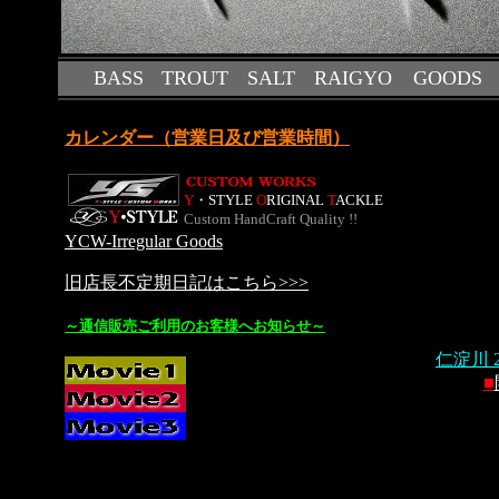
BASS
TROUT
SALT
RAIGYO
GOODS
カレンダー（営業日及び営業時間）
Y
・STYLE
O
RIGINAL
T
ACKLE
Custom HandCraft Quality !!
YCW-Irregular Goods
旧店長不定期日記はこちら>>>
～通信販売ご利用のお客様へお知らせ～
仁淀川 2
■